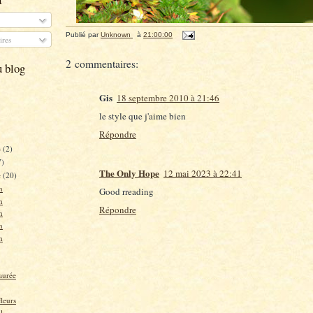
Publié par
Unknown
à
21:00:00
res
2 commentaires:
u blog
Gis
18 septembre 2010 à 21:46
le style que j'aime bien
Répondre
e
(2)
7)
The Only Hope
12 mai 2023 à 22:41
e
(20)
n
Good rreading
n
Répondre
n
n
n
aurée
fleurs
l