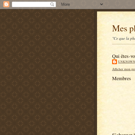
Mes p
"Ce que la pho
Qui êtes-vo
UNKNOW
Afficher mon pr
Membres
S’abonner 