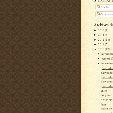
Articles
Commentai
Archives d
2016
(1)
►
2014
(8)
►
2012
(14)
►
2011
(7)
►
2010
(170)
▼
novembr
►
octobre
(
►
septembr
▼
platycodo
platycodo
platycodo
platycodo
platycodo
chien
araignée
vierge épl
fleur
massif de 
rose au cie