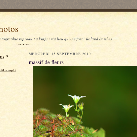
hotos
tographie reproduit à l'infini n'a lieu qu'une fois." Roland Barthes
MERCREDI 15 SEPTEMBRE 2010
us ?
massif de fleurs
N
ofil complet
à